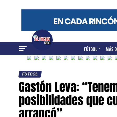
FÚTBOL
MÁS D
FÚTBOL
Gastón Leva: “Tene
posibilidades que c
arrancó”