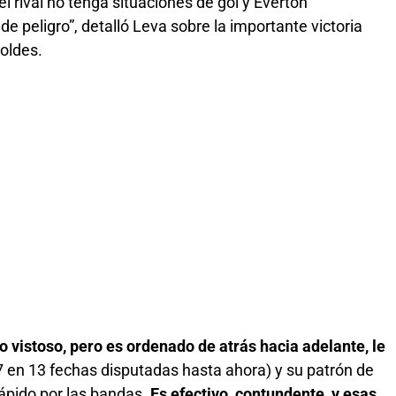
rival no tenga situaciones de gol y Everton
 peligro”, detalló Leva sobre la importante victoria
oldes.
o vistoso, pero es ordenado de atrás hacia adelante, le
 7 en 13 fechas disputadas hasta ahora) y su patrón de
rápido por las bandas.
Es efectivo, contundente, y esas