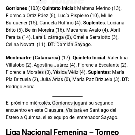
Gorriones
(103):
Quinteto Inicial
: Maitena Merino (13),
Florencia Ortiz Páez (8), Lucía Pispieiro (10), Millie
Burguener (15), Candela Ruffino (4).
Suplentes
: Luciana
Brito (5), Belén Moreira (16), Macarena Avalo (4), Abril
Peralta (14), Lara Lizárraga (0), Ornella Serraiotto (3),
Celina Novatti (11).
DT:
Damián Sayago.
Montmartre (Catamarca)
(17):
Quinteto Inicial
: Valentina
Villalobo (2), Agostina Juárez (4), Florencia Escalante (2),
Florencia Morales (0), Yésica Véliz (4).
Suplentes
: María
Pía Brizuela (2), Julia Arias (0), María Paz Brizuela (3).
DT:
Rodrigo Soria.
El próximo miércoles, Gorriones jugará su segundo
encuentro en este Clausura. Visitará en Santiago del
Estero a Quimsa, el ex equipo del entrenador Sayago.
Liga Nacional Femenina – Torneo