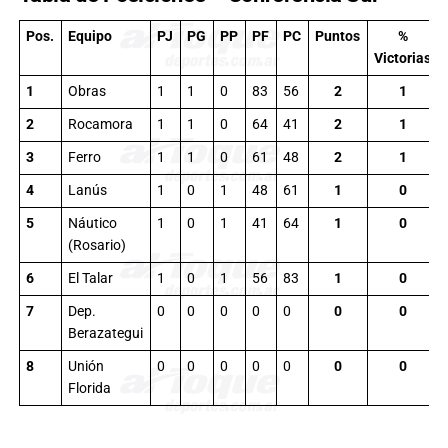
Pos.
Equipo
PJ
PG
PP
PF
PC
Puntos
%
Victorias
1
Obras
1
1
0
83
56
2
1
2
Rocamora
1
1
0
64
41
2
1
3
Ferro
1
1
0
61
48
2
1
4
Lanús
1
0
1
48
61
1
0
5
Náutico
1
0
1
41
64
1
0
(Rosario)
6
El Talar
1
0
1
56
83
1
0
7
Dep.
0
0
0
0
0
0
0
Berazategui
8
Unión
0
0
0
0
0
0
0
Florida