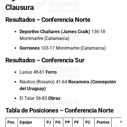
Clausura
Resultados – Conferencia Norte
Deportivo Chañares (James Craik)
136-18
Montmartre (Catamarca)
Gorriones
103-17 Montmartre (Catamarca)
Resultados – Conferencia Sur
Lanús 48-61
Ferro
Náutico (Rosario) 41-64
Rocamora (Concepción
del Uruguay)
El Talar 56-83
Obras
Tabla de Posiciones – Conferencia Norte
Pos.
Equipo
PJ
PG
PP
PF
PC
Puntos
%