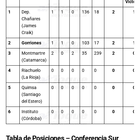
Victori
1
Dep.
1
1
0
136
18
2
1
Chañares
(James
Craik)
2
Gorriones
1
1
0
103
17
2
1
3
Montmartre
2
0
2
35
239
2
0
(Catamarca)
4
Riachuelo
0
0
0
0
0
0
0
(La Rioja)
5
Quimsa
0
0
0
0
0
0
0
(Santiago
del Estero)
6
Instituto
0
0
0
0
0
0
0
(Córdoba)
Tabla de Posiciones – Conferencia Sur