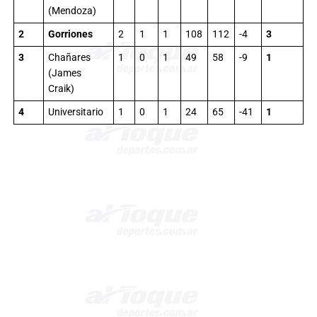
(Mendoza)
2
Gorriones
2
1
1
108
112
-4
3
3
Chañares
1
0
1
49
58
-9
1
(James
Craik)
4
Universitario
1
0
1
24
65
-41
1