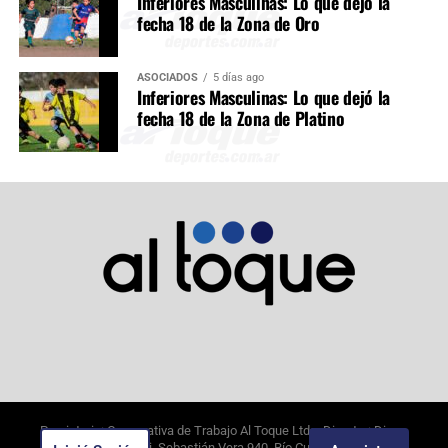
Inferiores Masculinas: Lo que dejó la
fecha 18 de la Zona de Oro
ASOCIADOS
5 días ago
Inferiores Masculinas: Lo que dejó la
fecha 18 de la Zona de Platino
Propietario: Cooperativa de Trabajo Al Toque Ltda. Director: Diego
Alejandro Borghi. Sebastián Vera 940, Río Cuarto, Córdoba.