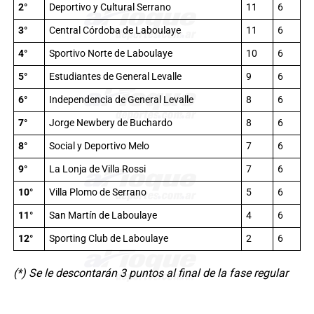
2°
Deportivo y Cultural Serrano
11
6
3°
Central Córdoba de Laboulaye
11
6
4°
Sportivo Norte de Laboulaye
10
6
5°
Estudiantes de General Levalle
9
6
6°
Independencia de General Levalle
8
6
7°
Jorge Newbery de Buchardo
8
6
8°
Social y Deportivo Melo
7
6
9°
La Lonja de Villa Rossi
7
6
10°
Villa Plomo de Serrano
5
6
11°
San Martín de Laboulaye
4
6
12°
Sporting Club de Laboulaye
2
6
(*) Se le descontarán 3 puntos al final de la fase regular