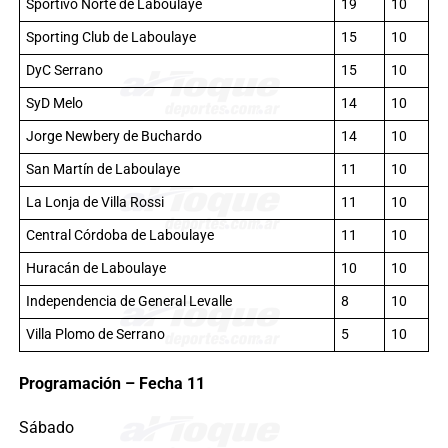
Sportivo Norte de Laboulaye
19
10
Sporting Club de Laboulaye
15
10
DyC Serrano
15
10
SyD Melo
14
10
Jorge Newbery de Buchardo
14
10
San Martín de Laboulaye
11
10
La Lonja de Villa Rossi
11
10
Central Córdoba de Laboulaye
11
10
Huracán de Laboulaye
10
10
Independencia de General Levalle
8
10
Villa Plomo de Serrano
5
10
Programación – Fecha 11
Sábado