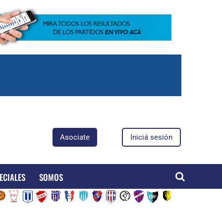
Asociate
Iniciá sesión
ECIALES
SOMOS