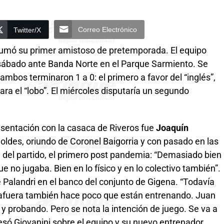
Correo Electrónico
Twitter/X
umó su primer amistoso de pretemporada. El equipo
 sábado ante Banda Norte en el Parque Sarmiento. Se
ambos terminaron 1 a 0: el primero a favor del “inglés”,
ara el “lobo”. El miércoles disputaría un segundo
esentación con la casaca de Riveros fue
Joaquín
Moldes, oriundo de Coronel Baigorria y con pasado en las
ce del partido, el primero post pandemia: “Demasiado bien
 no jugaba. Bien en lo físico y en lo colectivo también”.
 Palandri en el banco del conjunto de Gigena. “Todavía
e afuera también hace poco que están entrenando. Juan
 y probando. Pero se nota la intención de juego. Se va a
xpresó Giovanini sobre el equipo y su nuevo entrenador.