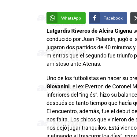
WhatsApp
Facebook
Lutgardis Riveros de Alcira Gigena
s
conducido por Juan Palandri, jugó el
jugaron dos partidos de 40 minutos y 
mientras que el segundo fue triunfo p
amistoso ante Atenas.
Uno de los futbolistas en hacer su pr
Giovanini
. el ex Everton de Coronel 
inferiores del “inglés”, hizo su balan
después de tanto tiempo que hacía que
El encuentro, además, fue el debut de
nos falta. Los chicos que vinieron d
nos dejó jugar tranquilos. Está viendo
ir afinando al trascurrir los días”, e