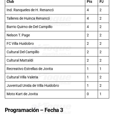
Club
Pts
PJ
Ind. Ranqueles de H. Renancó
4
2
Talleres de Huinca Renancó
4
2
Barrio Quirno de Del Campillo
4
2
Nelson T. Page
2
2
FC Villa Huidobro
2
2
Cultural Del Campillo
2
2
Cultural Mattaldi
2
2
Recreativo Estrellas de Jovita
1
1
Cultural Villa Valeria
1
2
Juventud Unida de Villa Huidobro
1
2
Moto Kart de Jovita
0
1
Programación – Fecha 3