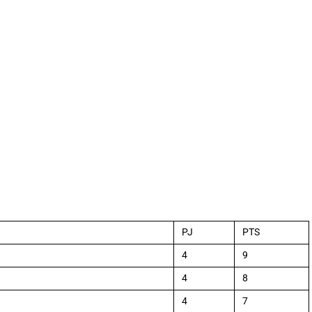
PJ
PTS
4
9
4
8
4
7