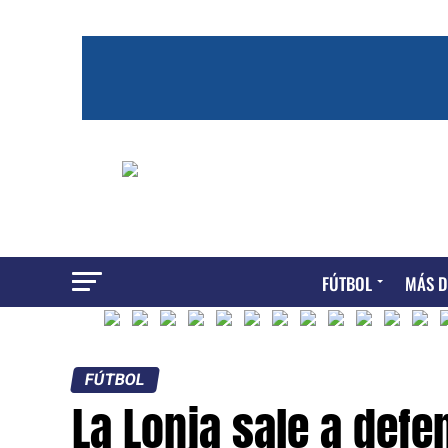
FÚTBOL
MÁS D
FÚTBOL
La Lonja sale a defen