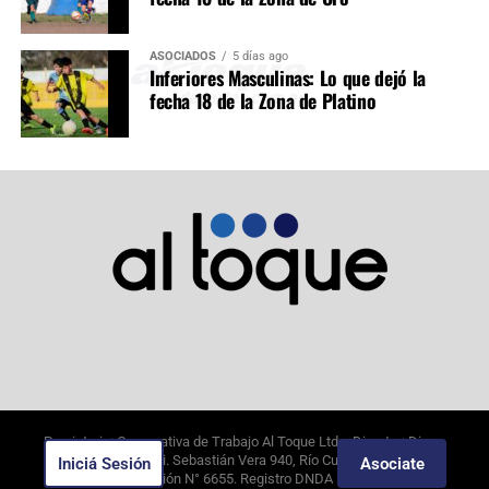
ASOCIADOS
5 días ago
Inferiores Masculinas: Lo que dejó la
fecha 18 de la Zona de Platino
Propietario: Cooperativa de Trabajo Al Toque Ltda. Director: Diego
Alejandro Borghi. Sebastián Vera 940, Río Cuarto, Córdoba.
Iniciá Sesión
Asociate
7/8/2026
. Edición N°
6655
. Registro DNDA N°09649388.