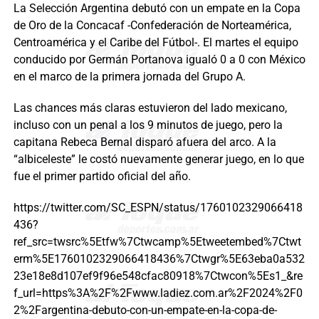
La Selección Argentina debutó con un empate en la Copa
de Oro de la Concacaf -Confederación de Norteamérica,
Centroamérica y el Caribe del Fútbol-. El martes el equipo
conducido por Germán Portanova igualó 0 a 0 con México
en el marco de la primera jornada del Grupo A.
Las chances más claras estuvieron del lado mexicano,
incluso con un penal a los 9 minutos de juego, pero la
capitana Rebeca Bernal disparó afuera del arco. A la
“albiceleste” le costó nuevamente generar juego, en lo que
fue el primer partido oficial del año.
https://twitter.com/SC_ESPN/status/1760102329066418
436?
ref_src=twsrc%5Etfw%7Ctwcamp%5Etweetembed%7Ctwt
erm%5E1760102329066418436%7Ctwgr%5E63eba0a532
23e18e8d107ef9f96e548cfac80918%7Ctwcon%5Es1_&re
f_url=https%3A%2F%2Fwww.ladiez.com.ar%2F2024%2F0
2%2Fargentina-debuto-con-un-empate-en-la-copa-de-