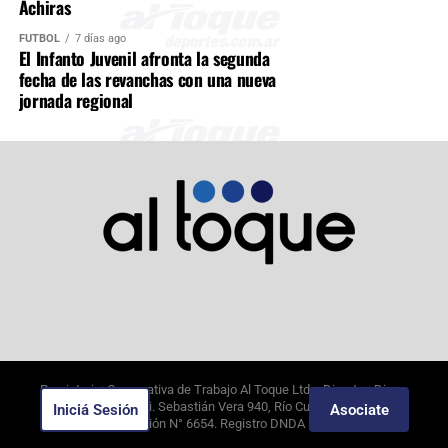
Achiras
FÚTBOL
7 días ago
El Infanto Juvenil afronta la segunda
fecha de las revanchas con una nueva
jornada regional
Propietario: Cooperativa de Trabajo Al Toque Ltda. Director: Diego
Alejandro Borghi. Sebastián Vera 940, Río Cuarto, Córdoba.
Iniciá Sesión
Asociate
6/8/2026
. Edición N°
6654
. Registro DNDA N°09649388.