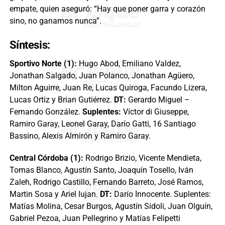
empate, quien aseguró: “Hay que poner garra y corazón
sino, no ganamos nunca”.
Síntesis:
Sportivo Norte (1):
Hugo Abod, Emiliano Valdez,
Jonathan Salgado, Juan Polanco, Jonathan Agüero,
Milton Aguirre, Juan Re, Lucas Quiroga, Facundo Lizera,
Lucas Ortiz y Brian Gutiérrez.
DT:
Gerardo Miguel –
Fernando González.
Suplentes:
Víctor di Giuseppe,
Ramiro Garay, Leonel Garay, Darío Gatti, 16 Santiago
Bassino, Alexis Almirón y Ramiro Garay.
Central Córdoba (1):
Rodrigo Brizio, Vicente Mendieta,
Tomas Blanco, Agustín Santo, Joaquín Tosello, Iván
Zaleh, Rodrigo Castillo, Fernando Barreto, José Ramos,
Martin Sosa y Ariel lujan.
DT:
Darío Innocente. Suplentes:
Matías Molina, Cesar Burgos, Agustín Sidoli, Juan Olguín,
Gabriel Pezoa, Juan Pellegrino y Matías Felipetti