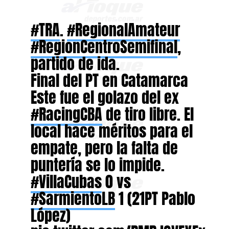
#TRA
.
#RegionalAmateur
#RegionCentroSemifinal
,
partido de ida.
Final del PT en Catamarca
Este fue el golazo del ex
#RacingCBA
de tiro libre. El
local hace méritos para el
empate, pero la falta de
puntería se lo impide.
#VillaCubas
0 vs
#SarmientoLB
1 (21PT Pablo
López)