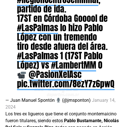
partido de ida.
17ST en Córdoba Gooool de
#LasPalmas
lo hizo Pablo
López con un tremendo
tiro desde afuera del área.
#LasPalmas
1 (17ST Pablo
López) vs
#LambertMM
0
@PasionXelAsc
pic.twitter.com/8ezY7z6pwQ
— Juan Manuel Spontón
(@jmsponton)
January 14,
2024
Los tres ex ligueros que tiene el conjunto montemaicino
fueron titulares, siendo estos
Pablo Bustamante, Nicolás