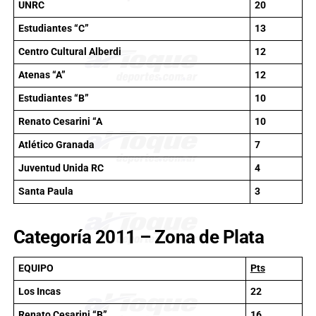
UNRC
20
Estudiantes “C”
13
Centro Cultural Alberdi
12
Atenas “A”
12
Estudiantes “B”
10
Renato Cesarini “A
10
Atlético Granada
7
Juventud Unida RC
4
Santa Paula
3
Categoría 2011 – Zona de Plata
EQUIPO
Pts
Los Incas
22
Renato Cesarini “B”
16