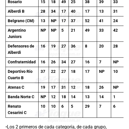
Rosario
15
18
49
25
38
39
33
Alberdi B
28
34
17
40
17
13
31
Belgrano (CM)
13
NP
17
37
52
41
24
Argentino
NP
NP
5
21
49
33
42
Juniors
Defensores de
16
19
27
36
8
20
28
Alberdi
Confraternidad
16
26
34
27
16
7
NP
Deportivo Río
37
22
27
18
17
NP
10
Cuarto B
Atenas C
19
17
31
12
18
26
NP
Banda Norte C
NP
12
18
14
13
14
1
Renato
10
10
6
5
29
7
6
Cesarini C
•Los 2 primeros de cada categoría, de cada grupo,