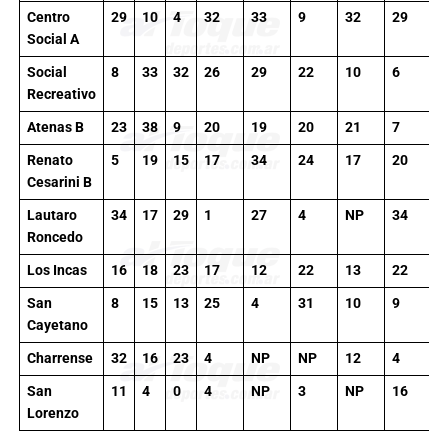
Centro
29
10
4
32
33
9
32
29
1
Social A
Social
8
33
32
26
29
22
10
6
1
Recreativo
Atenas B
23
38
9
20
19
20
21
7
1
Renato
5
19
15
17
34
24
17
20
1
Cesarini B
Lautaro
34
17
29
1
27
4
NP
34
1
Roncedo
Los Incas
16
18
23
17
12
22
13
22
1
San
8
15
13
25
4
31
10
9
1
Cayetano
Charrense
32
16
23
4
NP
NP
12
4
9
San
11
4
0
4
NP
3
NP
16
3
Lorenzo