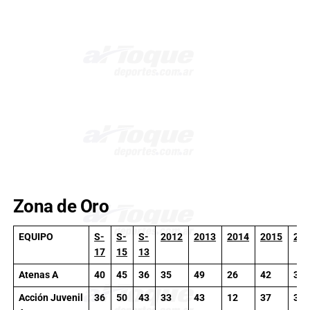
Zona de Oro
EQUIPO
S-
S-
S-
2012
2013
2014
2015
20
17
15
13
Atenas A
40
45
36
35
49
26
42
32
Acción Juvenil
36
50
43
33
43
12
37
38