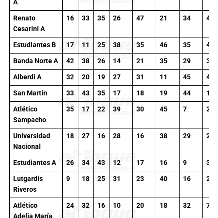
A
Renato
16
33
35
26
47
21
34
45
Cesarini A
Estudiantes B
17
11
25
38
35
46
35
46
Banda Norte A
42
38
26
14
21
35
29
39
Alberdi A
32
20
19
27
31
11
45
43
San Martín
33
43
35
17
18
19
44
11
Atlético
35
17
22
39
30
45
7
23
Sampacho
Universidad
18
27
16
28
16
38
29
25
Nacional
Estudiantes A
26
34
43
12
17
16
9
35
Lutgardis
9
18
25
31
23
40
16
21
Riveros
Atlético
24
32
16
10
20
18
32
7
Adelia María