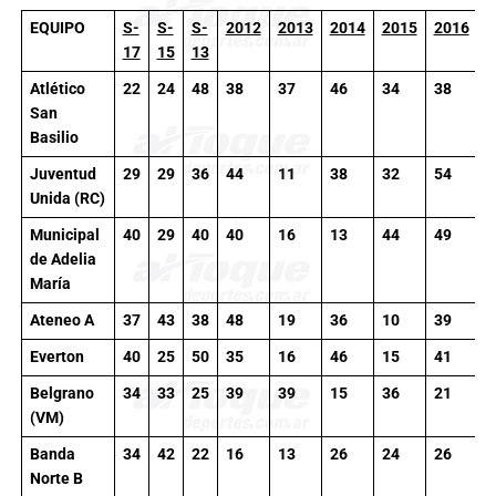
EQUIPO
S-
S-
S-
2012
2013
2014
2015
2016
T
17
15
13
Atlético
22
24
48
38
37
46
34
38
2
San
Basilio
Juventud
29
29
36
44
11
38
32
54
2
Unida (RC)
Municipal
40
29
40
40
16
13
44
49
2
de Adelia
María
Ateneo A
37
43
38
48
19
36
10
39
2
Everton
40
25
50
35
16
46
15
41
2
Belgrano
34
33
25
39
39
15
36
21
2
(VM)
Banda
34
42
22
16
13
26
24
26
2
Norte B