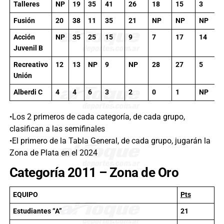
Talleres
NP
19
35
41
26
18
15
3
Fusión
20
38
11
35
21
NP
NP
NP
Acción
NP
35
25
15
9
7
17
14
Juvenil B
Recreativo
12
13
NP
9
NP
28
27
5
Unión
Alberdi C
4
4
6
3
2
0
1
NP
•Los 2 primeros de cada categoría, de cada grupo,
clasifican a las semifinales
•El primero de la Tabla General, de cada grupo, jugarán la
Zona de Plata en el 2024
Categoría 2011 – Zona de Oro
EQUIPO
Pts
Estudiantes “A”
21