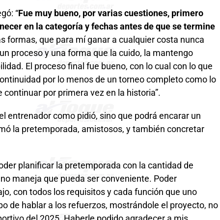
gó: “
Fue muy bueno, por varias cuestiones, primero
necer en la categoría y fechas antes de que se termine
s formas, que para mí ganar a cualquier costa nunca
un proceso y una forma que la cuido, la mantengo
lidad. El proceso final fue bueno, con lo cual con lo que
continuidad por lo menos de un torneo completo como lo
e continuar por primera vez en la historia”.
 el entrenador como pidió, sino que podrá encarar un
mó la pretemporada, amistosos, y también concretar
oder planificar la pretemporada con la cantidad de
uno maneja que pueda ser conveniente. Poder
ajo, con todos los requisitos y cada función que uno
mpo de hablar a los refuerzos, mostrándole el proyecto, no
deportivo del 2025. Haberle podido agradecer a mis