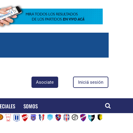
Asociate
Iniciá sesión
ECIALES
SOMOS