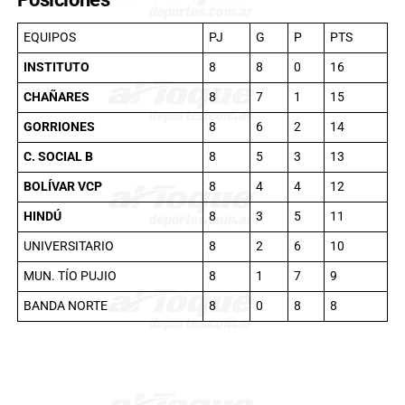
EQUIPOS
PJ
G
P
PTS
INSTITUTO
8
8
0
16
CHAÑARES
8
7
1
15
GORRIONES
8
6
2
14
C. SOCIAL B
8
5
3
13
BOLÍVAR VCP
8
4
4
12
HINDÚ
8
3
5
11
UNIVERSITARIO
8
2
6
10
MUN. TÍO PUJIO
8
1
7
9
BANDA NORTE
8
0
8
8