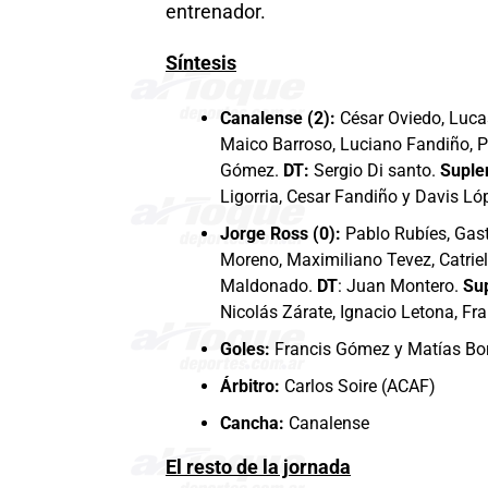
entrenador.
Síntesis
Canalense (2):
César Oviedo, Lucas
Maico Barroso, Luciano Fandiño, P
Gómez.
DT:
Sergio Di santo.
Suple
Ligorria, Cesar Fandiño y Davis Ló
Jorge Ross (0):
Pablo Rubíes, Gast
Moreno, Maximiliano Tevez, Catrie
Maldonado.
DT
: Juan Montero.
Su
Nicolás Zárate, Ignacio Letona, Fr
Goles:
Francis Gómez y Matías Bor
Árbitro:
Carlos Soire (ACAF)
Cancha:
Canalense
El resto de la jornada