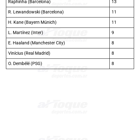
Raphinha (Barcelona)
13
R. Lewandowski (Barcelona)
11
H. Kane (Bayern Múnich)
11
L. Martínez (Inter)
9
E. Haaland (Manchester City)
8
Vinícius (Real Madrid)
8
O. Dembélé (PSG)
8