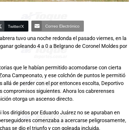
Correo Electrónico
Twitter/X
abrera tuvo una noche redonda el pasado viernes, en la
n ganar goleando 4 a 0 a Belgrano de Coronel Moldes por
ictorias que le habían permitido acomodarse con cierta
 Zona Campeonato, y ese colchón de puntos le permitió
s allá de perder con el por entonces escolta, Deportivo
res compromisos siguientes. Ahora los cabrerenses
ición otorga un ascenso directo.
 si los dirigidos por Eduardo Juárez no se apuraban en
e perseguidores comenzaba a acercarse peligrosamente,
chas se dio el triunfo y con goleada incluida.