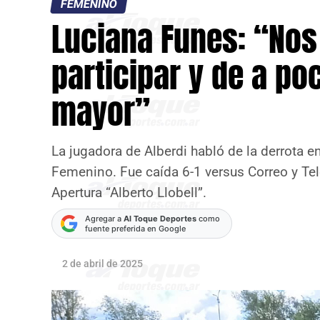
FEMENINO
Luciana Funes: “No
participar y de a p
mayor”
La jugadora de Alberdi habló de la derrota en
Femenino. Fue caída 6-1 versus Correo y Te
Apertura “Alberto Llobell”.
Agregar a
Al Toque Deportes
como
fuente preferida en Google
2 de abril de 2025