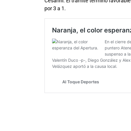
Cesarini. El trámite terminó favorable
por 3 a 1.