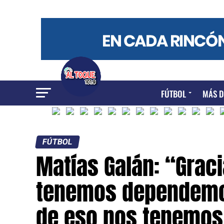
FÚTBOL
MÁS D
FÚTBOL
Matías Galán: “Graci
tenemos dependemo
de eso nos tenemos 