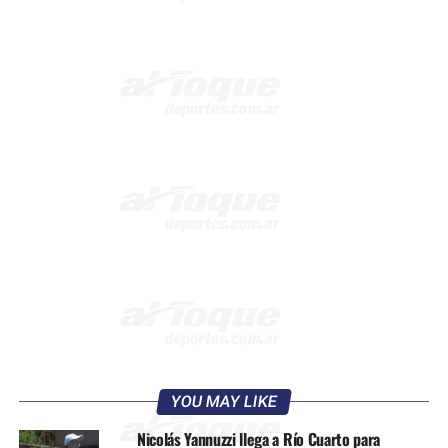
YOU MAY LIKE
Nicolás Yannuzzi llega a Río Cuarto para