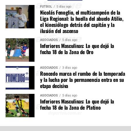
FÚTBOL
5 días ago
Nicolás Fenoglio, el multicampeón de la
Liga Regional: la huella del abuelo Atilio,
el kinesiólogo detrás del capitán y la
ilusión del ascenso
ASOCIADOS
5 días ago
Inferiores Masculinas: Lo que dejó la
fecha 18 de la Zona de Oro
ASOCIADOS
3 días ago
Roncedo marca el rumbo de la temporada
y la lucha por la permanencia entra en su
etapa decisiva
ASOCIADOS
5 días ago
Inferiores Masculinas: Lo que dejó la
fecha 18 de la Zona de Platino