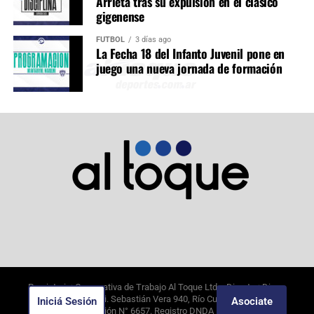
Arrieta tras su expulsión en el clásico
gigenense
FÚTBOL
3 días ago
La Fecha 18 del Infanto Juvenil pone en
juego una nueva jornada de formación
Propietario: Cooperativa de Trabajo Al Toque Ltda. Director: Diego
Alejandro Borghi. Sebastián Vera 940, Río Cuarto, Córdoba.
Iniciá Sesión
Asociate
9/8/2026
. Edición N°
6657
. Registro DNDA N°09649388.