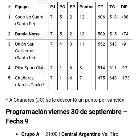
#
Equipo
PJ
PG
PP
Puntos
TF
TC
DIF
1
Sportivo Suardi
7
5
2
12
606
518
+88
(Santa Fe)
2
Banda Norte
7
5
2
12
589
515
+74
3
Unión San
7
4
3
11
552
543
+9
Guillermo
(Santa Fe)
4
Pilar Sport Club
7
1
6
8
514
611
-97
5
Chañares
7
1
6
7
475
648
-173
(James Craik)
*
* A Chañares (JC) se le descontó un punto por sanción.
Programación viernes 30 de septiembre –
Fecha 9
Grupo A
– 21:00 |
Central Argentino
Vs. Tiro