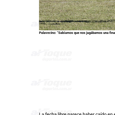
Palavecino: “Sabíamos que nos jugábamos una final 
La fecha libre parece haber caído en