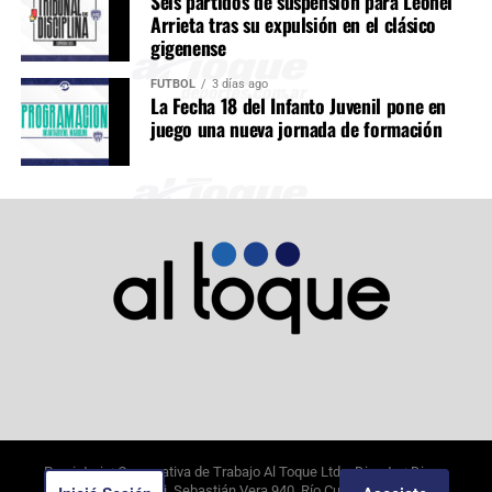
Seis partidos de suspensión para Leonel
Arrieta tras su expulsión en el clásico
gigenense
FÚTBOL
3 días ago
La Fecha 18 del Infanto Juvenil pone en
juego una nueva jornada de formación
Propietario: Cooperativa de Trabajo Al Toque Ltda. Director: Diego
Alejandro Borghi. Sebastián Vera 940, Río Cuarto, Córdoba.