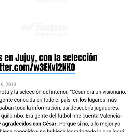
 en Jujuy, con la selección
itter.com/w3EKvl2NK0
6, 2019
ti y la selección del interior. “César era un visionario,
 gente conocida en todo el país, en los lugares más
asaban toda la información; así descubría jugadores.
 quilombo. Era gente del fútbol -me cuenta Valencia-.
uy agradecidos con César
. Porque si no, a lo mejor yo
biese conocido y no hubiese logrado todo lo que logré