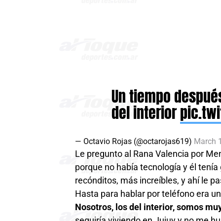
Un tiempo después
del interior
pic.tw
— Octavio Rojas (@octarojas619)
March 1
Le pregunto al Rana Valencia por Menot
porque no había tecnología y él tenía
recónditos, más increíbles, y ahí le p
Hasta para hablar por teléfono era un
Nosotros, los del interior, somos m
seguiría viviendo en Jujuy y no me hu