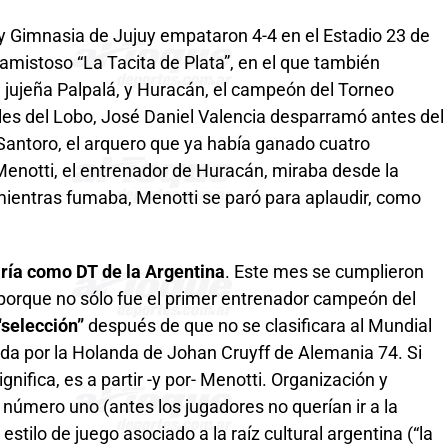
 y Gimnasia de Jujuy empataron 4-4 en el Estadio 23 de
amistoso “La Tacita de Plata”, en el que también
a jujeña Palpalá, y Huracán, el campeón del Torneo
les del Lobo, José Daniel Valencia desparramó antes del
 Santoro, el arquero que ya había ganado cuatro
Menotti, el entrenador de Huracán, miraba desde la
mientras fumaba, Menotti se paró para aplaudir, como
iría como DT de la Argentina
. Este mes se cumplieron
porque no sólo fue el primer entrenador campeón del
“selección”
después de que no se clasificara al Mundial
ada por la Holanda de Johan Cruyff de Alemania 74. Si
ifica, es a partir -y por- Menotti. Organización y
d número uno (antes los jugadores no querían ir a la
stilo de juego asociado a la raíz cultural argentina (“la