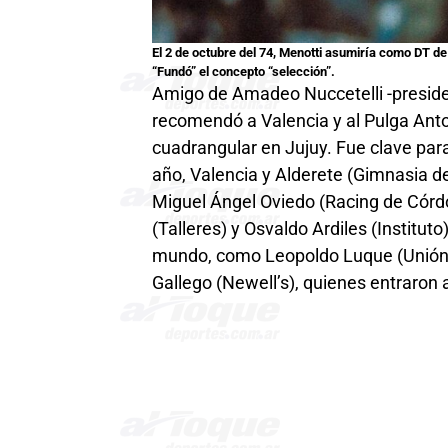
El 2 de octubre del 74, Menotti asumiría como DT de
“Fundó” el concepto “selección”
.
Amigo de Amadeo Nuccetelli -presiden
recomendó a Valencia y al Pulga Anto
cuadrangular en Jujuy. Fue clave par
año, Valencia y Alderete (Gimnasia de 
Miguel Ángel Oviedo (Racing de Córdob
(Talleres) y Osvaldo Ardiles (Institu
mundo, como Leopoldo Luque (Unión de 
Gallego (Newell’s), quienes entraron a