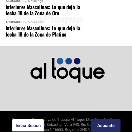
ASOCIADOS
5 días ago
Inferiores Masculinas: Lo que dejó la
fecha 18 de la Zona de Oro
ASOCIADOS
5 días ago
Inferiores Masculinas: Lo que dejó la
fecha 18 de la Zona de Platino
Propietario: Cooperativa de Trabajo Al Toque Ltda. Director: Diego
Alejandro Borghi. Sebastián Vera 940, Río Cuarto, Córdoba.
Iniciá Sesión
Asociate
7/8/2026
. Edición N°
6655
. Registro DNDA N°09649388.