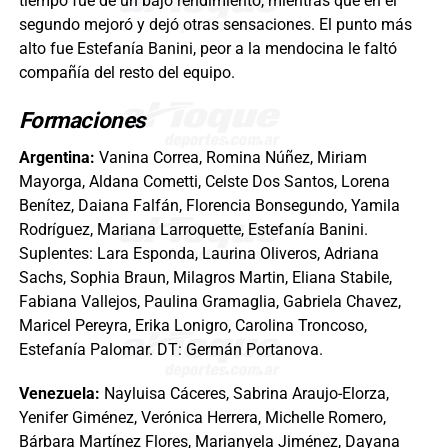
tiempo fue de un bajo rendimiento, mientras que en el
segundo mejoró y dejó otras sensaciones. El punto más
alto fue Estefanía Banini, peor a la mendocina le faltó
compañía del resto del equipo.
Formaciones
Argentina:
Vanina Correa, Romina Núñez, Miriam
Mayorga, Aldana Cometti, Celste Dos Santos, Lorena
Benítez, Daiana Falfán, Florencia Bonsegundo, Yamila
Rodríguez, Mariana Larroquette, Estefanía Banini.
Suplentes: Lara Esponda, Laurina Oliveros, Adriana
Sachs, Sophia Braun, Milagros Martin, Eliana Stabile,
Fabiana Vallejos, Paulina Gramaglia, Gabriela Chavez,
Maricel Pereyra, Erika Lonigro, Carolina Troncoso,
Estefanía Palomar. DT: Germán Portanova.
Venezuela:
Nayluisa Cáceres, Sabrina Araujo-Elorza,
Yenifer Giménez, Verónica Herrera, Michelle Romero,
Bárbara Martínez Flores, Marianyela Jiménez, Dayana