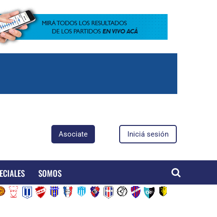
Asociate
Iniciá sesión
ECIALES
SOMOS