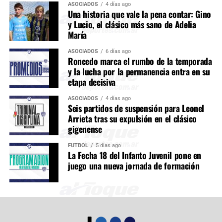
ASOCIADOS
4 días ago
Una historia que vale la pena contar: Gino
y Lucio, el clásico más sano de Adelia
María
ASOCIADOS
6 días ago
Roncedo marca el rumbo de la temporada
y la lucha por la permanencia entra en su
etapa decisiva
ASOCIADOS
4 días ago
Seis partidos de suspensión para Leonel
Arrieta tras su expulsión en el clásico
gigenense
FÚTBOL
5 días ago
La Fecha 18 del Infanto Juvenil pone en
juego una nueva jornada de formación