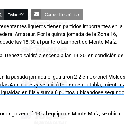
Correo Electrónico
Twitter/X
resentantes ligueros tienen partidos importantes en la
deral Amateur. Por la quinta jornada de la Zona 16,
 desde las 18.30 al puntero Lambert de Monte Maíz.
al Deheza saldrá a escena a las 19.30, en condición de
en la pasada jornada e igualaron 2-2 en Coronel Moldes.
a las 4 unidades y se ubicó tercero en la tabla; mientras
a igualdad en fila y suma 6 puntos, ubicándose segundo
domingo venció 1-0 al equipo de Monte Maíz, se ubica