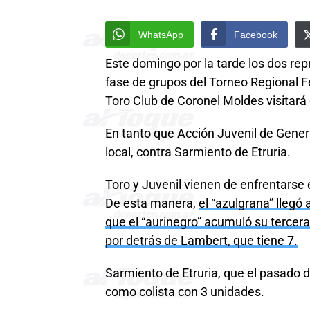
WhatsApp
Facebook
Este domingo por la tarde los dos rep
fase de grupos del Torneo Regional Fe
Toro Club de Coronel Moldes visitará
En tanto que Acción Juvenil de Gener
local, contra Sarmiento de Etruria.
Toro y Juvenil vienen de enfrentarse 
De esta manera,
el “azulgrana” llegó 
que el “aurinegro” acumuló su tercer
por detrás de Lambert, que tiene 7.
Sarmiento de Etruria, que el pasado 
como colista con 3 unidades.