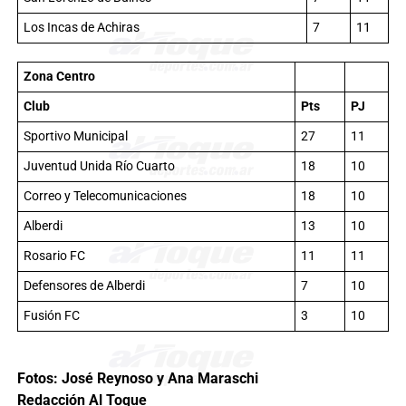
Los Incas de Achiras
7
11
Zona Centro
Club
Pts
PJ
Sportivo Municipal
27
11
Juventud Unida Río Cuarto
18
10
Correo y Telecomunicaciones
18
10
Alberdi
13
10
Rosario FC
11
11
Defensores de Alberdi
7
10
Fusión FC
3
10
Fotos: José Reynoso y Ana Maraschi
Redacción Al Toque