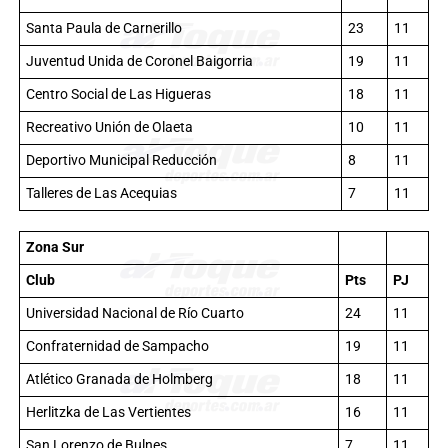
Santa Paula de Carnerillo
23
11
Juventud Unida de Coronel Baigorria
19
11
Centro Social de Las Higueras
18
11
Recreativo Unión de Olaeta
10
11
Deportivo Municipal Reducción
8
11
Talleres de Las Acequias
7
11
Zona Sur
Club
Pts
PJ
Universidad Nacional de Río Cuarto
24
11
Confraternidad de Sampacho
19
11
Atlético Granada de Holmberg
18
11
Herlitzka de Las Vertientes
16
11
San Lorenzo de Bulnes
7
11