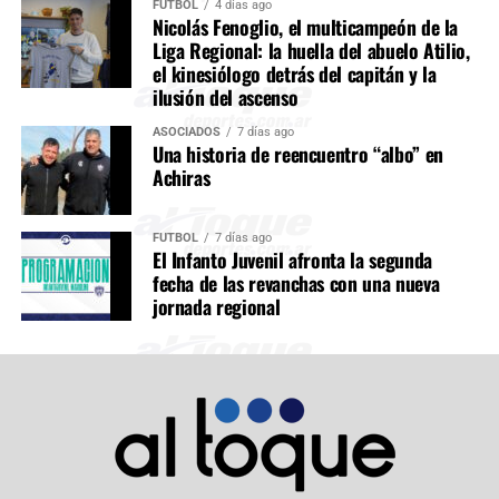
FÚTBOL
4 días ago
Nicolás Fenoglio, el multicampeón de la
Liga Regional: la huella del abuelo Atilio,
el kinesiólogo detrás del capitán y la
ilusión del ascenso
ASOCIADOS
7 días ago
Una historia de reencuentro “albo” en
Achiras
FÚTBOL
7 días ago
El Infanto Juvenil afronta la segunda
fecha de las revanchas con una nueva
jornada regional