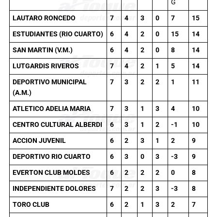
G
LAUTARO RONCEDO
7
4
3
0
7
15
ESTUDIANTES (RIO CUARTO)
6
4
2
0
15
14
SAN MARTIN (V.M.)
6
4
2
0
8
14
LUTGARDIS RIVEROS
7
4
2
1
5
14
DEPORTIVO MUNICIPAL
7
3
2
2
1
11
(A.M.)
ATLETICO ADELIA MARIA
7
3
1
3
4
10
CENTRO CULTURAL ALBERDI
6
3
1
2
-1
10
ACCION JUVENIL
6
2
3
1
2
9
DEPORTIVO RIO CUARTO
6
3
0
3
-3
9
EVERTON CLUB MOLDES
6
2
2
2
0
8
INDEPENDIENTE DOLORES
7
2
2
3
-3
8
TORO CLUB
6
2
1
3
2
7