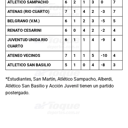
ATLETICO SAMPACHO
6
2
1
3
0
7
ATENAS (RIO CUARTO)
7
1
4
2
-3
7
BELGRANO (V.M.)
6
1
2
3
-5
5
RENATO CESARINI
6
0
4
2
-2
4
JUVENTUD UNIDA RIO
6
1
1
4
-9
4
CUARTO
ATENEO VECINOS
7
1
1
5
-10
4
ATLETICO SAN BASILIO
5
1
0
4
-8
3
*Estudiantes, San Martín, Atlético Sampacho, Alberdi,
Atlético San Basilio y Acción Juvenil tienen un partido
postergado.