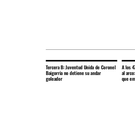
Tercera B: Juventud Unida de Coronel
A los 4
Baigorria no detiene su andar
al arco
goleador
que em