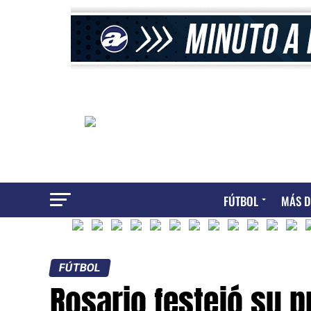
FÚTBOL
MÁS D
FÚTBOL
Rosario festejó su p