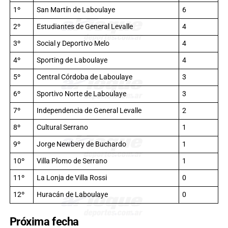
1º
San Martín de Laboulaye
6
2º
Estudiantes de General Levalle
4
3º
Social y Deportivo Melo
4
4º
Sporting de Laboulaye
4
5º
Central Córdoba de Laboulaye
3
6º
Sportivo Norte de Laboulaye
3
7º
Independencia de General Levalle
2
8º
Cultural Serrano
1
9º
Jorge Newbery de Buchardo
1
10º
Villa Plomo de Serrano
1
11º
La Lonja de Villa Rossi
0
12º
Huracán de Laboulaye
0
Próxima fecha