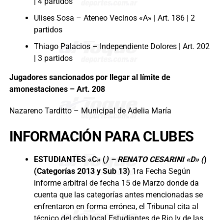
| 4 partidos
Ulises Sosa – Ateneo Vecinos «A» | Art. 186 | 2
partidos
Thiago Palacios – Independiente Dolores | Art. 202
| 3 partidos
Jugadores sancionados por llegar al límite de
amonestaciones – Art. 208
Nazareno Tarditto – Municipal de Adelia María
INFORMACIÓN PARA CLUBES
ESTUDIANTES «C» (
) – RENATO CESARINI «D» (
)
(Categorías 2013 y Sub 13)
1ra Fecha Según
informe arbitral de fecha 15 de Marzo donde da
cuenta que las categorías antes mencionadas se
enfrentaron en forma errónea, el Tribunal cita al
técnico del club local Estudiantes de Rio Iv de las