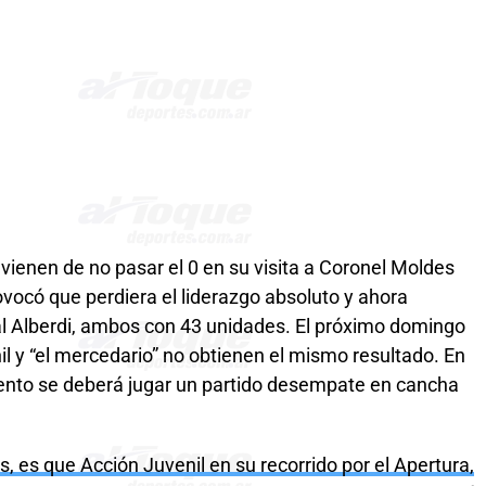
t, vienen de no pasar el 0 en su visita a Coronel Moldes
vocó que perdiera el liderazgo absoluto y ahora
al Alberdi, ambos con 43 unidades. El próximo domingo
nil y “el mercedario” no obtienen el mismo resultado. En
ento se deberá jugar un partido desempate en cancha
s, es que Acción Juvenil en su recorrido por el Apertura,