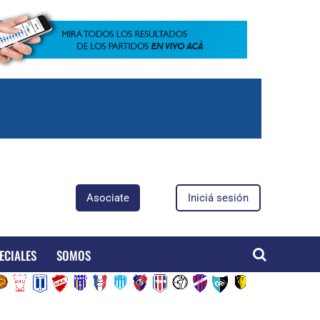
Asociate
Iniciá sesión
ECIALES
SOMOS