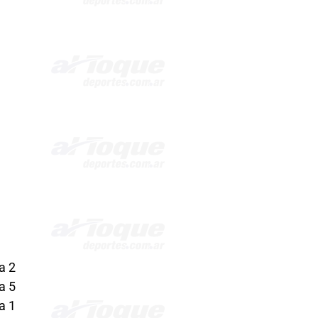
a 2
a 5
a 1