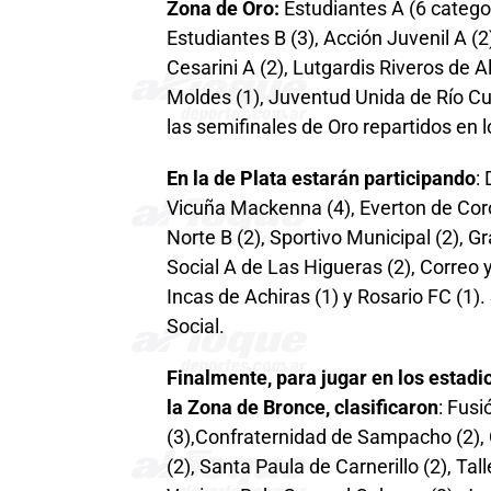
Zona de Oro:
Estudiantes A (6 categor
Estudiantes B (3), Acción Juvenil A (
Cesarini A (2), Lutgardis Riveros de A
Moldes (1), Juventud Unida de Río Cuar
las semifinales de Oro repartidos en l
En la de Plata estarán participando
:
Vicuña Mackenna (4), Everton de Coro
Norte B (2), Sportivo Municipal (2), G
Social A de Las Higueras (2), Correo 
Incas de Achiras (1) y Rosario FC (1)
Social.
Finalmente, para jugar en los estad
la Zona de Bronce, clasificaron
: Fusi
(3),Confraternidad de Sampacho (2), 
(2), Santa Paula de Carnerillo (2), Ta