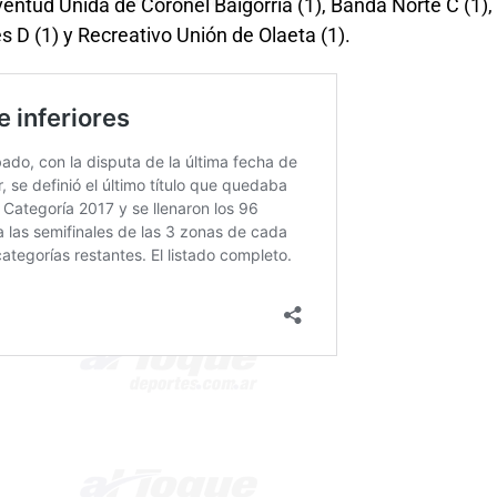
entud Unida de Coronel Baigorria (1), Banda Norte C (1),
s D (1) y Recreativo Unión de Olaeta (1).