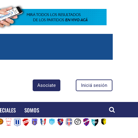
Asociate
Iniciá sesión
ECIALES
SOMOS