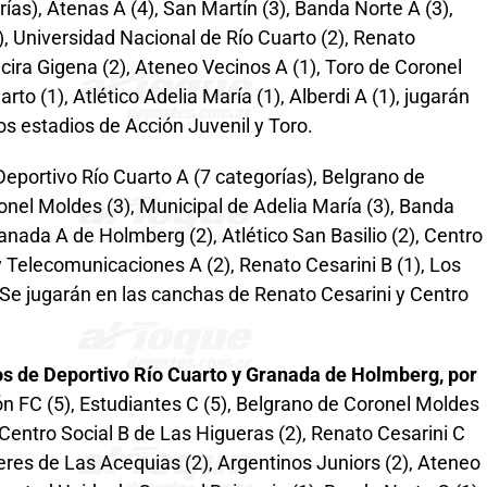
ías), Atenas A (4), San Martín (3), Banda Norte A (3),
2), Universidad Nacional de Río Cuarto (2), Renato
lcira Gigena (2), Ateneo Vecinos A (1), Toro de Coronel
to (1), Atlético Adelia María (1), Alberdi A (1), jugarán
os estadios de Acción Juvenil y Toro.
 Deportivo Río Cuarto A (7 categorías), Belgrano de
nel Moldes (3), Municipal de Adelia María (3), Banda
ranada A de Holmberg (2), Atlético San Basilio (2), Centro
y Telecomunicaciones A (2), Renato Cesarini B (1), Los
. Se jugarán en las canchas de Renato Cesarini y Centro
ios de Deportivo Río Cuarto y Granada de Holmberg, por
ón FC (5), Estudiantes C (5), Belgrano de Coronel Moldes
Centro Social B de Las Higueras (2), Renato Cesarini C
lleres de Las Acequias (2), Argentinos Juniors (2), Ateneo