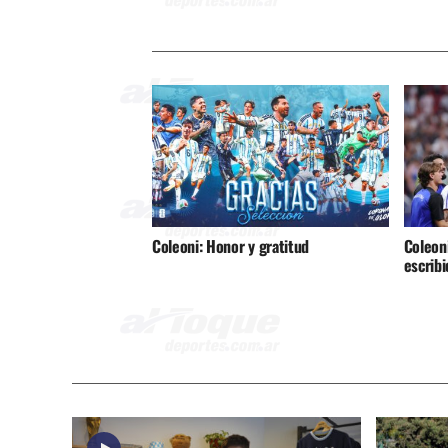
Coleoni: Honor y gratitud
Coleoni
escribi