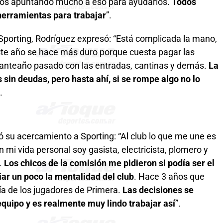
mos apuntando mucho a eso para ayudarlos.
Todos
herramientas para trabajar
”.
Sporting, Rodríguez expresó: “Está complicada la mano,
ste año se hace más duro porque cuesta pagar las
el anteaño pasado con las entradas, cantinas y demás.
La
in deudas, pero hasta ahí, si se rompe algo no lo
.
dó su acercamiento a Sporting: “Al club lo que me une es
n mi vida personal soy gasista, electricista, plomero y
.
Los chicos de la comisión me pidieron si podía ser el
iar un poco la mentalidad del club
. Hace 3 años que
a de los jugadores de Primera.
Las decisiones se
equipo y es realmente muy lindo trabajar así
”.