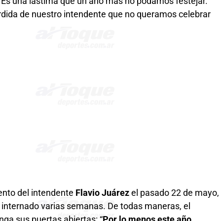
“Es una lástima que un año más no podamos festejar.
dida de nuestro intendente que no queramos celebrar
iento del intendente
Flavio Juárez
el pasado 22 de mayo,
 internado varias semanas. De todas maneras, el
ga sus puertas abiertas: “
Por lo menos este año