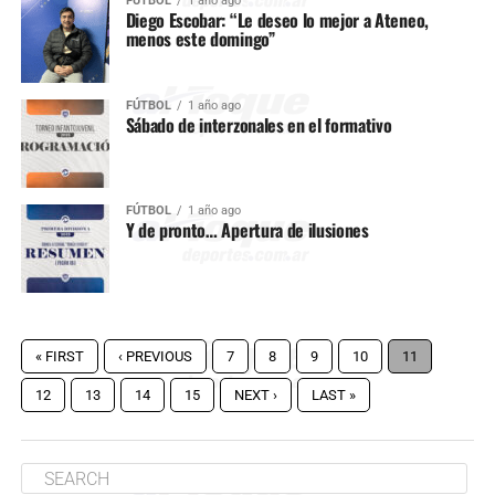
FÚTBOL
1 año ago
Diego Escobar: “Le deseo lo mejor a Ateneo,
menos este domingo”
FÚTBOL
1 año ago
Sábado de interzonales en el formativo
FÚTBOL
1 año ago
Y de pronto… Apertura de ilusiones
« FIRST
‹ PREVIOUS
7
8
9
10
11
12
13
14
15
NEXT ›
LAST »