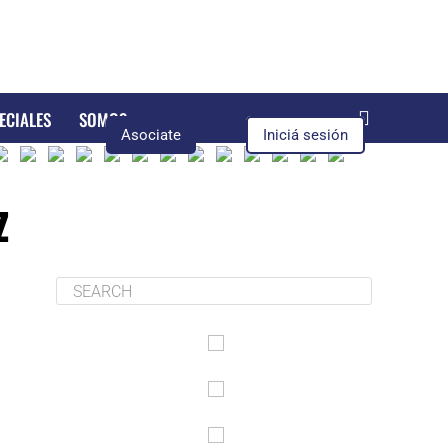
ECIALES
SOMOS
Asociate
Iniciá sesión
z