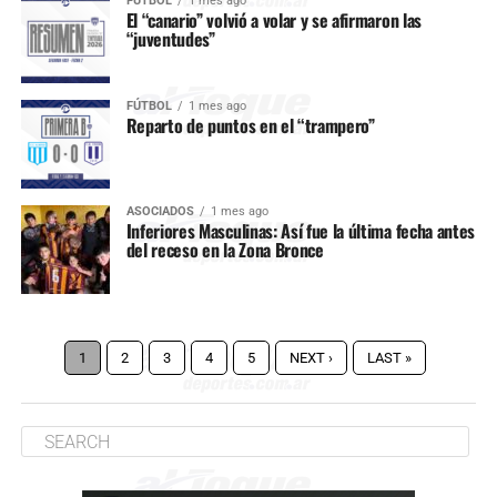
FÚTBOL
1 mes ago
El “canario” volvió a volar y se afirmaron las
“juventudes”
FÚTBOL
1 mes ago
Reparto de puntos en el “trampero”
ASOCIADOS
1 mes ago
Inferiores Masculinas: Así fue la última fecha antes
del receso en la Zona Bronce
1
2
3
4
5
NEXT ›
LAST »