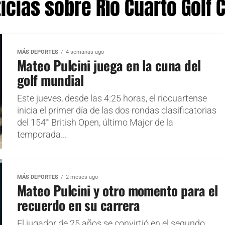
icias sobre Río Cuarto Golf 
MÁS DEPORTES
4 semanas ago
Mateo Pulcini juega en la cuna del
golf mundial
Este jueves, desde las 4:25 horas, el riocuartense
inicia el primer día de las dos rondas clasificatorias
del 154° British Open, último Major de la
temporada...
MÁS DEPORTES
2 meses ago
Mateo Pulcini y otro momento para el
recuerdo en su carrera
El jugador de 25 años se convirtió en el segundo