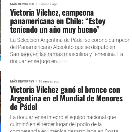
MÁS DEPORTES
9 meses ago
Victoria Vilchez, campeona
panamericana en Chile: “Estoy
teniendo un año muy bueno”
La Selección Argentina de Pádel se coronó campeón
del Panamericano Absoluto que se disputó en
Santiago, en las ramas masculina y femenina. La
riocuartense jugó en...
MÁS DEPORTES
10 meses ago
Victoria Vilchez ganó el bronce con
Argentina en el Mundial de Menores
de Pádel
La riocuartense integró el equipo nacional que
culminó en el tercer lugar del podio de la
competencia ecuménica desarrollada en Costa