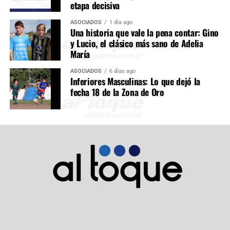
etapa decisiva
ASOCIADOS
1 día ago
Una historia que vale la pena contar: Gino
y Lucio, el clásico más sano de Adelia
María
ASOCIADOS
6 días ago
Inferiores Masculinas: Lo que dejó la
fecha 18 de la Zona de Oro