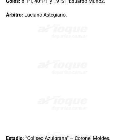
Goles:
8′ PT, 40′ PT y 19′ ST Eduardo Muñoz.
Árbitro:
Luciano Astegiano.
Estadio:
“Coliseo Azulgrana” – Coronel Moldes.