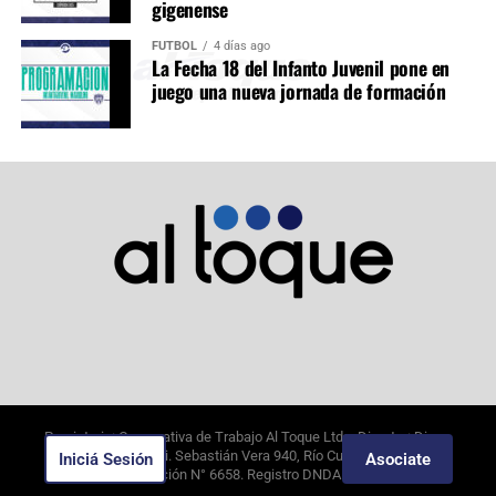
gigenense
FÚTBOL
4 días ago
La Fecha 18 del Infanto Juvenil pone en
juego una nueva jornada de formación
Propietario: Cooperativa de Trabajo Al Toque Ltda. Director: Diego
Alejandro Borghi. Sebastián Vera 940, Río Cuarto, Córdoba.
Iniciá Sesión
Asociate
10/8/2026
. Edición N°
6658
. Registro DNDA N°09649388.